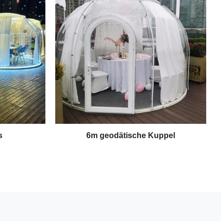
s
6m geodätische Kuppel