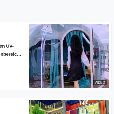
en UV-
enbereich
ion Hohe
VIDEO