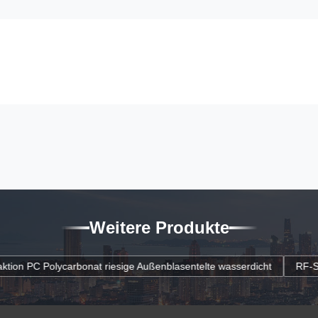
Weitere Produkte
e Außenblasentelte wasserdicht
RF-Störabschirmungs-Blasen-Zelt