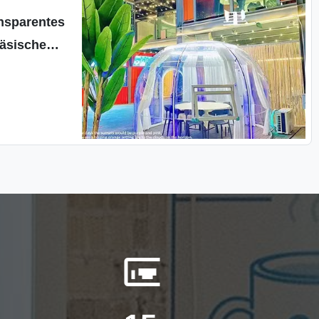
nsparentes
äsische
dicht
nde
rückung