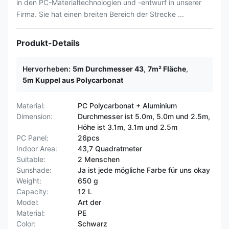
in den PC-Materialtechnologien und -entwurf in unserer
Firma. Sie hat einen breiten Bereich der Strecke ...
Produkt-Details
Hervorheben:
5m Durchmesser 43
,
7m² Fläche
,
5m Kuppel aus Polycarbonat
Material:
PC Polycarbonat + Aluminium
Dimension:
Durchmesser ist 5.0m, 5.0m und 2.5m,
Höhe ist 3.1m, 3.1m und 2.5m
PC Panel:
26pcs
Indoor Area:
43,7 Quadratmeter
Suitable:
2 Menschen
Sunshade:
Ja ist jede mögliche Farbe für uns okay
Weight:
650 g
Capacity:
12 L
Model:
Art der
Material:
PE
Color:
Schwarz