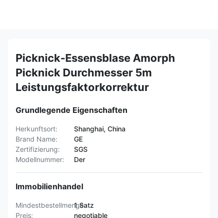
Picknick-Essensblase Amorph
Picknick Durchmesser 5m
Leistungsfaktorkorrektur
Grundlegende Eigenschaften
Herkunftsort:
Shanghai, China
Brand Name:
GE
Zertifizierung:
SGS
Modellnummer:
Der
Immobilienhandel
Mindestbestellmenge:
1 Satz
Preis:
negotiable