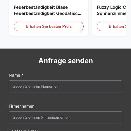
Feuerbeständigkeit Blase
Fuzzy Logic Con
Feuerbeständigkeit Geodätisch
Sonnenzimmer 
Kompakter Fußabdruck
Bubble Tent Ma
Erhalten Sie besten Preis
Erhalten Sie
Anfrage senden
Name *
Firmennamen: