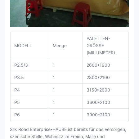
PALETTEN-
MODELL
Menge
GRÖSSE
(MILLIMETER)
P2.5/3
1
2600*1900
P3.5
1
2800*2100
P4
1
3150*2000
P5
1
3600*2100
P6
1
3900*2100
Silk Road Enterprise-HAUBE ist bereits für das Versorgen,
szenische Stelle, Wohnsitz im Freien, Malle und