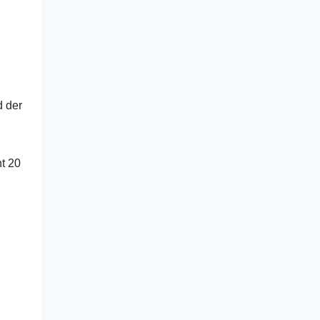
d der
t 20