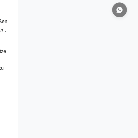
eßen
en,
tze
zu