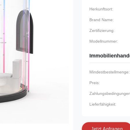
Herkunftsort:
Brand Name:
Zertifizierung:
Modellnummer:
Immobilienhand
Mindestbestellmenge:
Preis:
Zahlungsbedingungen
Lieferfähigkeit:
J
e
t
z
t
A
n
f
r
a
g
e
n