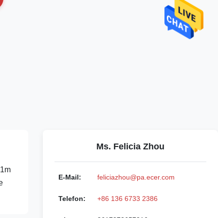
Ms. Felicia Zhou
2.1m
E-Mail:
feliciazhou@pa.ecer.com
e
Telefon:
+86 136 6733 2386