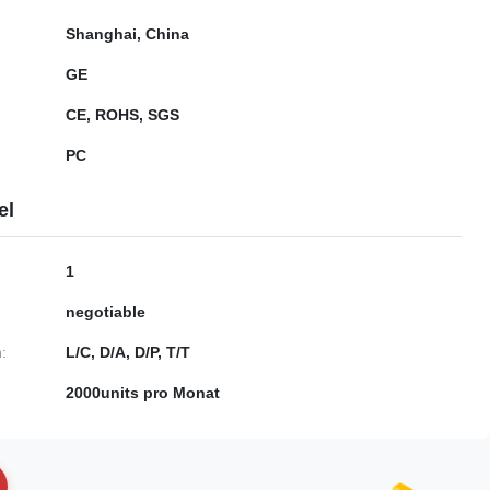
Shanghai, China
GE
CE, ROHS, SGS
PC
el
1
negotiable
:
L/C, D/A, D/P, T/T
2000units pro Monat