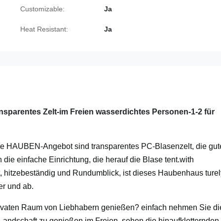
Customizable:
Ja
Heat Resistant:
Ja
nsparentes Zelt-im Freien wasserdichtes Personen-1-2 für
rise HAUBEN-Angebot sind transparentes PC-Blasenzelt, die gut
die einfache Einrichtung, die herauf die Blase tent.with
ht, hitzebeständig und Rundumblick, ist dieses Haubenhaus turel
er und ab.
privaten Raum von Liebhabern genießen? einfach nehmen Sie d
Landschaft zu genießen im Freien, sehen die hinaufkletternden