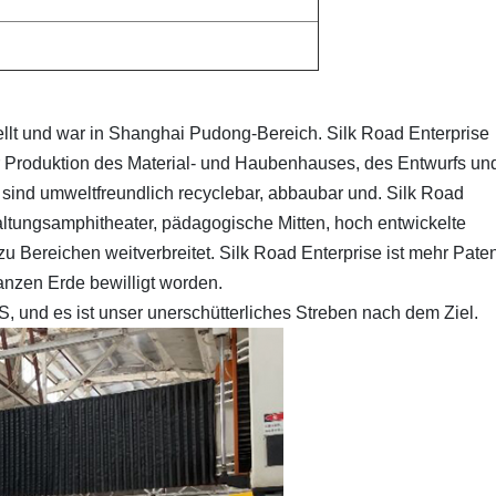
lt und war in Shanghai Pudong-Bereich. Silk Road Enterprise
er Produktion des Material- und Haubenhauses, des Entwurfs un
 sind umweltfreundlich recyclebar, abbaubar und. Silk Road
tungsamphitheater, pädagogische Mitten, hoch entwickelte
 Bereichen weitverbreitet. Silk Road Enterprise ist mehr Paten
ganzen Erde bewilligt worden.
S, und es ist unser unerschütterliches Streben nach dem Ziel.