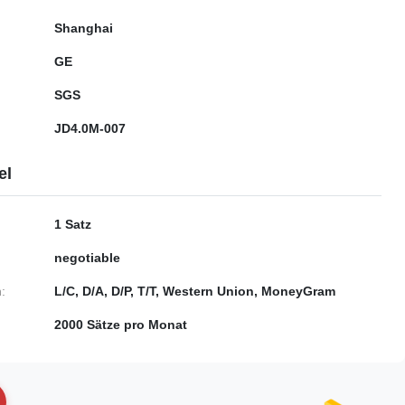
Shanghai
GE
SGS
JD4.0M-007
el
1 Satz
negotiable
:
L/C, D/A, D/P, T/T, Western Union, MoneyGram
2000 Sätze pro Monat