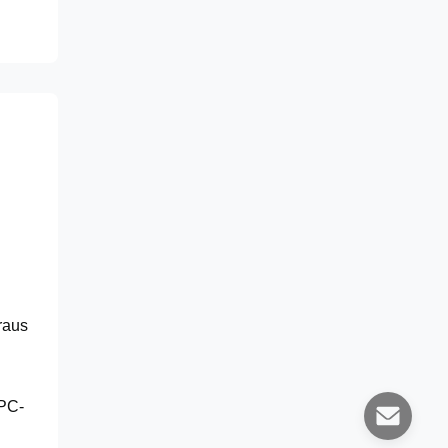
raus
 PC-