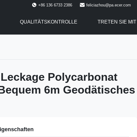
+86 136 6733 2386
feliciazhou@pa.ecer.com
QUALITÄTSKONTROLLE
TRETEN SIE MI
 Leckage Polycarbonat
l Bequem 6m Geodätisches
igenschaften