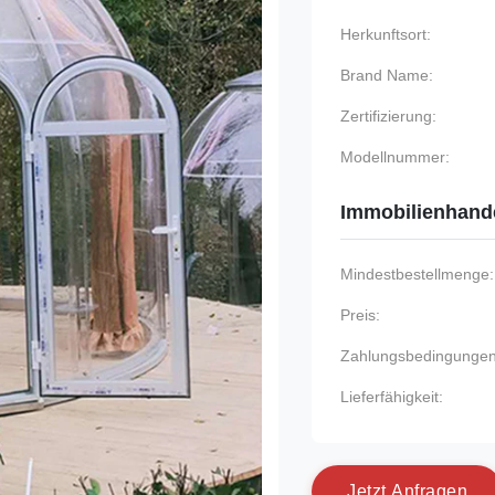
Herkunftsort:
Brand Name:
Zertifizierung:
Modellnummer:
Immobilienhand
Mindestbestellmenge:
Preis:
Zahlungsbedingungen
Lieferfähigkeit:
J
e
t
z
t
A
n
f
r
a
g
e
n