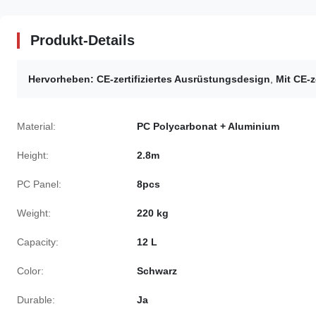
Produkt-Details
Hervorheben:
CE-zertifiziertes Ausrüstungsdesign
,
Mit CE-z
Material:
PC Polycarbonat + Aluminium
Height:
2.8m
PC Panel:
8pcs
Weight:
220 kg
Capacity:
12 L
Color:
Schwarz
Durable:
Ja