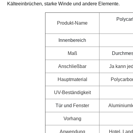
Kälteeinbrüchen, starke Winde und andere Elemente.
Polycar
Produkt-Name
Innenbereich
Maß
Durchmess
Anschließbar
Ja kann je
Hauptmaterial
Polycarbon
UV-Beständigkeit
Tür und
Fenster
Aluminiuml
Vorhang
Anwendung
Hotel, Land