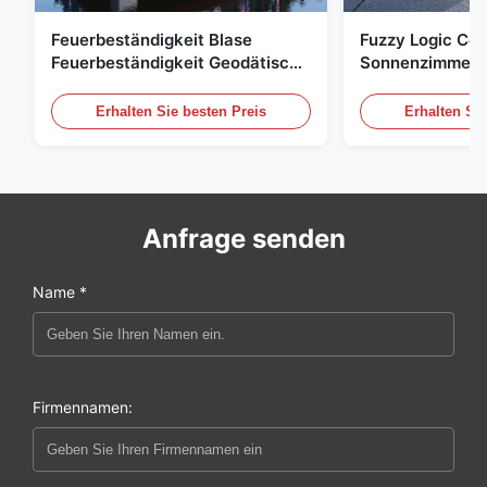
Feuerbeständigkeit Blase
Fuzzy Logic Con
Feuerbeständigkeit Geodätisch
Sonnenzimmer 
Kompakter Fußabdruck
Bubble Tent Ma
Erhalten Sie besten Preis
Erhalten Sie
Anfrage senden
Name *
Firmennamen: