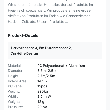
Wir sind ein führender Hersteller, der auf Produkte im
Freien sich spezialisiert. Wir produzieren eine große
Vielfalt von Produkten im Freien wie Sonnenzimmer,
Hauben-Zelt, etc. Unsere Produkte ...
Produkt-Details
Hervorheben:
3
,
5m Durchmesser 2
,
7m Höhe Design
Material:
PC Polycarbonat + Aluminium
Diameter:
3.5m+2.5m
Height:
2.7m/2.5m
Indoor Area:
14.5㎡
PC Panel:
12pcs
Weight:
295kg
Width:
2,5 m W
Weight:
12 g
Pressure:
20 pA