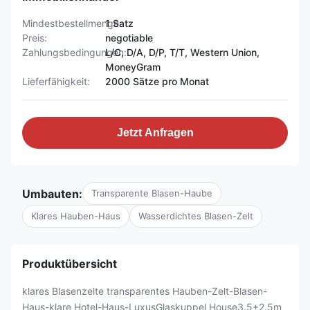
Mindestbestellmenge:
1 Satz
Preis:
negotiable
Zahlungsbedingungen:
L/C, D/A, D/P, T/T, Western Union,
MoneyGram
Lieferfähigkeit:
2000 Sätze pro Monat
Jetzt Anfragen
Umbauten:
Transparente Blasen-Haube
Klares Hauben-Haus
Wasserdichtes Blasen-Zelt
Produktübersicht
klares Blasenzelte transparentes Hauben-Zelt-Blasen-
Haus-klare Hotel-Haus-LuxusGlaskuppel House3.5+2.5m