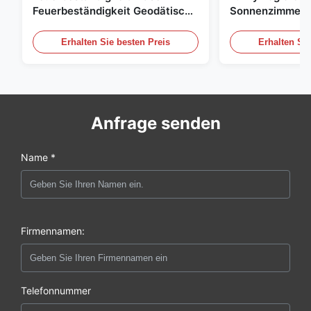
Feuerbeständigkeit Geodätisch
Sonnenzimmer 
Kompakter Fußabdruck
Bubble Tent Ma
Erhalten Sie besten Preis
Erhalten Sie
Anfrage senden
Name *
Firmennamen:
Telefonnummer