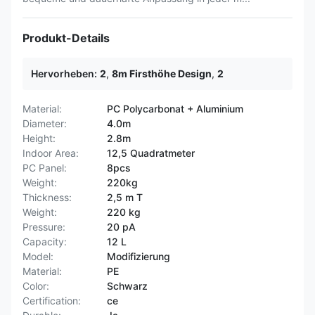
Produkt-Details
Hervorheben:
2
,
8m Firsthöhe Design
,
2
Material:
PC Polycarbonat + Aluminium
Diameter:
4.0m
Height:
2.8m
Indoor Area:
12,5 Quadratmeter
PC Panel:
8pcs
Weight:
220kg
Thickness:
2,5 m T
Weight:
220 kg
Pressure:
20 pA
Capacity:
12 L
Model:
Modifizierung
Material:
PE
Color:
Schwarz
Certification:
ce