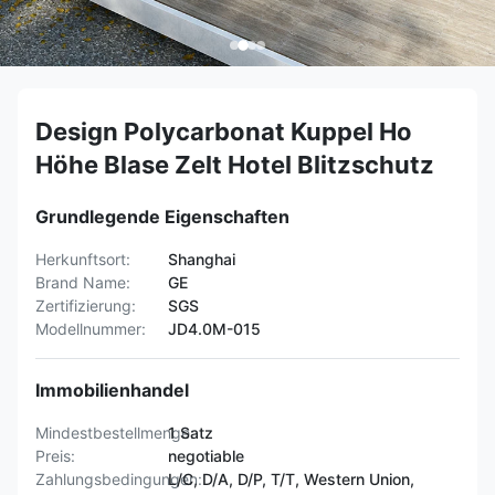
Design Polycarbonat Kuppel Ho
Höhe Blase Zelt Hotel Blitzschutz
Grundlegende Eigenschaften
Herkunftsort:
Shanghai
Brand Name:
GE
Zertifizierung:
SGS
Modellnummer:
JD4.0M-015
Immobilienhandel
Mindestbestellmenge:
1 Satz
Preis:
negotiable
Zahlungsbedingungen:
L/C, D/A, D/P, T/T, Western Union,