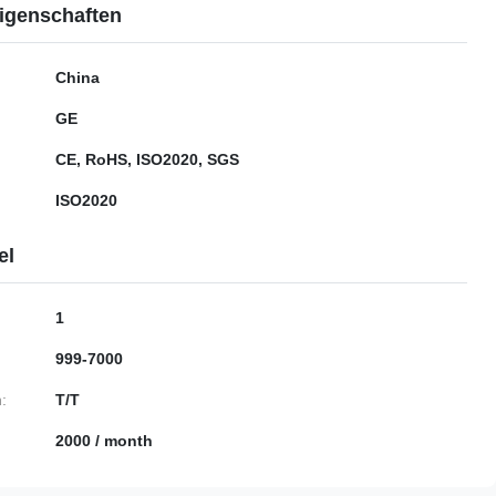
igenschaften
China
GE
CE, RoHS, ISO2020, SGS
ISO2020
el
1
999-7000
:
T/T
2000 / month