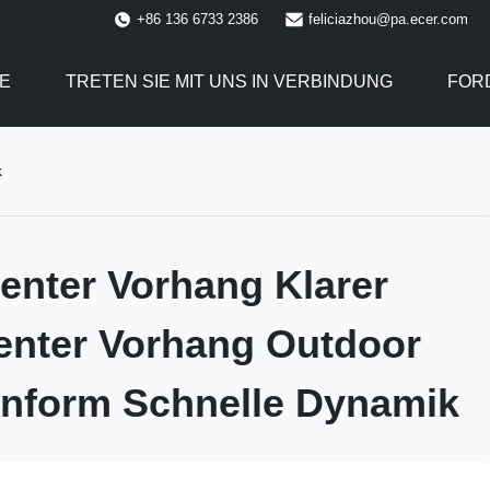
+86 136 6733 2386
feliciazhou@pa.ecer.com
E
TRETEN SIE MIT UNS IN VERBINDUNG
FORD
k
enter Vorhang Klarer
enter Vorhang Outdoor
nform Schnelle Dynamik