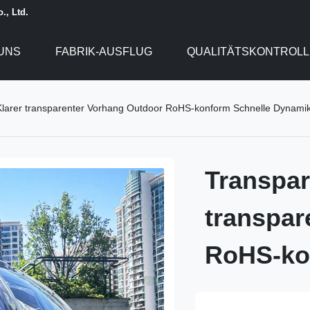
., Ltd.
UNS
FABRIK-AUSFLUG
QUALITÄTSKONTROLL
Klarer transparenter Vorhang Outdoor RoHS-konform Schnelle Dynami
Transpar
transpar
RoHS-ko