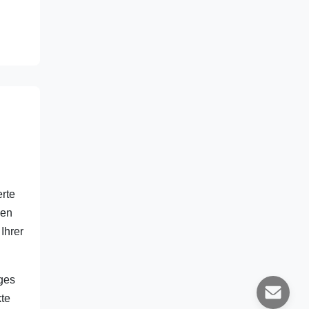
erte
ken
Ihrer
iges
kte