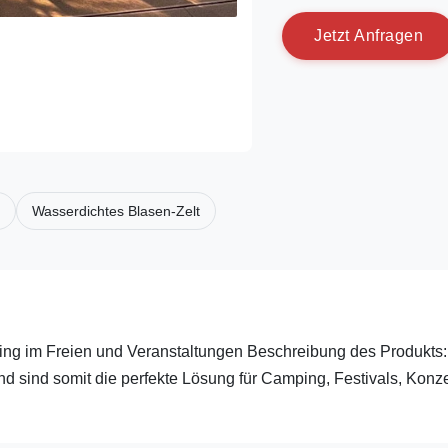
J
e
t
z
t
A
n
f
r
a
g
e
n
Wasserdichtes Blasen-Zelt
ping im Freien und Veranstaltungen Beschreibung des Produkts:
und sind somit die perfekte Lösung für Camping, Festivals, Konz