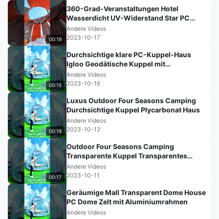
360-Grad-Veranstaltungen Hotel
Wasserdicht UV-Widerstand Star PC
Glamping Igloo Geodätische Kuppeln
Andere Videos
Haus
2023-10-17
00:19
Durchsichtige klare PC-Kuppel-Haus
Igloo Geodätische Kuppel mit
Aluminiumrahmen
Andere Videos
2023-10-16
00:15
Luxus Outdoor Four Seasons Camping
Durchsichtige Kuppel Plycarbonat Haus
Andere Videos
2023-10-12
00:19
Outdoor Four Seasons Camping
Transparente Kuppel Transparentes
Plycarbonathaus
Andere Videos
2023-10-11
00:17
Geräumige Mall Transparent Dome House
PC Dome Zelt mit Aluminiumrahmen
Andere Videos