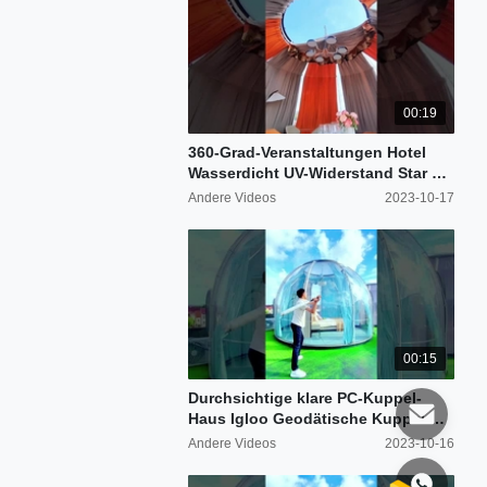
00:19
360-Grad-Veranstaltungen Hotel
Wasserdicht UV-Widerstand Star PC
Glamping Igloo Geodätische
Andere Videos
2023-10-17
Kuppeln Haus
00:15
Durchsichtige klare PC-Kuppel-
Haus Igloo Geodätische Kuppel mit
Aluminiumrahmen
Andere Videos
2023-10-16