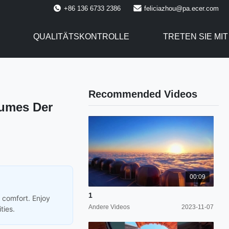
+86 136 6733 2386
feliciazhou@pa.ecer.com
QUALITÄTSKONTROLLE
TRETEN SIE MI
Recommended Videos
aumes Der
00:09
1
 comfort. Enjoy
Andere Videos
2023-11-07
ties.