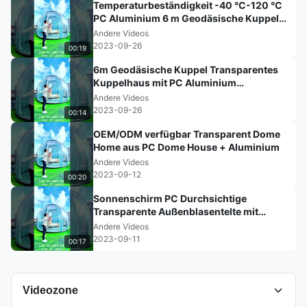
Temperaturbeständigkeit -40 °C-120 °C
PC Aluminium 6 m Geodäsische Kuppel
Klares Kuppelzelt
Andere Videos
2023-09-26
00:19
6m Geodäsische Kuppel Transparentes
Kuppelhaus mit PC Aluminium
Konstruktion
Andere Videos
2023-09-26
00:14
OEM/ODM verfügbar Transparent Dome
Home aus PC Dome House + Aluminium
Andere Videos
2023-09-12
00:20
Sonnenschirm PC Durchsichtige
Transparente Außenblasentelte mit
Holzkartonverpackung
Andere Videos
2023-09-11
00:17
Videozone