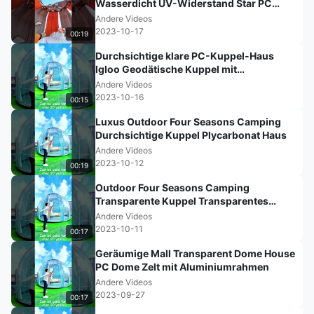
Wasserdicht UV-Widerstand Star PC
Glamping Igloo Geodätische Kuppeln
Andere Videos
Haus
2023-10-17
00:19
Durchsichtige klare PC-Kuppel-Haus
Igloo Geodätische Kuppel mit
Aluminiumrahmen
Andere Videos
2023-10-16
00:15
Luxus Outdoor Four Seasons Camping
Durchsichtige Kuppel Plycarbonat Haus
Andere Videos
2023-10-12
00:19
Outdoor Four Seasons Camping
Transparente Kuppel Transparentes
Plycarbonathaus
Andere Videos
2023-10-11
00:17
Geräumige Mall Transparent Dome House
PC Dome Zelt mit Aluminiumrahmen
Andere Videos
2023-09-27
00:17