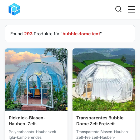
Found
293
Produkte für "
bubble dome tent
"
Picknick-Blasen-
Transparentes Bubble
Hauben-Zelt-
Dome Zelt Freizeit
schalldichter
Outdoor Dome
Polycarbonats-Haubenzelt
Transparente Blasen-Hauben-
flammhemmender
Campingzelt mit LED-
Iglu-kampierendes
Zelt-Freizeit-Hauben-