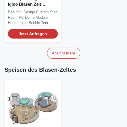
Igloo Blasen Zelt
Schönes Design
Beautiful Design Custom Star
Outdoor Wetterfest
Room PC Dome Moduler
House Igloo Bubble Tent
Dome house is a new...
Jetzt Anfragen
Ansicht mehr
Speisen des Blasen-Zeltes