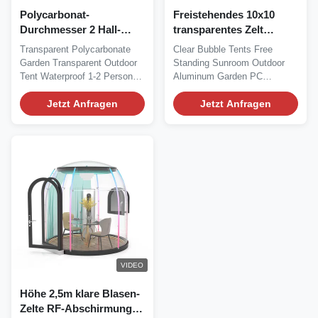
Polycarbonat-
Freistehendes 10x10
Durchmesser 2 Hall-
transparentes Zelt
Effekt-Technologie Klare
Freistehendes 10x10
Transparent Polycarbonate
Clear Bubble Tents Free
Blasen-Zelte
geringer Verlust
Garden Transparent Outdoor
Standing Sunroom Outdoor
Tent Waterproof 1-2 Person
Aluminum Garden PC
Bubble Tent for...
Polycarbonate Dome House...
Jetzt Anfragen
Jetzt Anfragen
VIDEO
Höhe 2,5m klare Blasen-
Zelte RF-Abschirmung