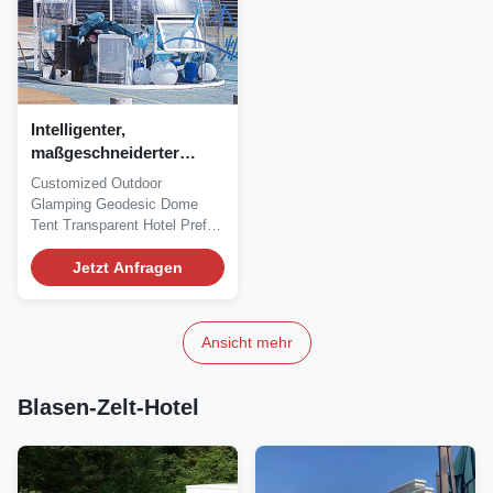
Intelligenter,
maßgeschneiderter
Iglugarten-Regen-Iglu,
Customized Outdoor
IEC 61558-zertifiziert
Glamping Geodesic Dome
Tent Transparent Hotel Prefab
Dome House We are writing...
Jetzt Anfragen
Ansicht mehr
Blasen-Zelt-Hotel