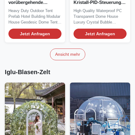
vorübergehende
Kristall-PID-Steuerung
Spannungsunterdrückung,
6m Geodätische Kuppel
Heavy Duty Outdoor Tent
High Quality Waterproof PC
feuerdichtes Garten,
Motorsteuerung
Prefab Hotel Building Modular
Transparent Dome House
Iglu-Blasentent
House Geodesic Dome Tent
Luxury Crystal Bubble
We are the source...
Outdoor Dome We are the...
Jetzt Anfragen
Jetzt Anfragen
Ansicht mehr
Iglu-Blasen-Zelt