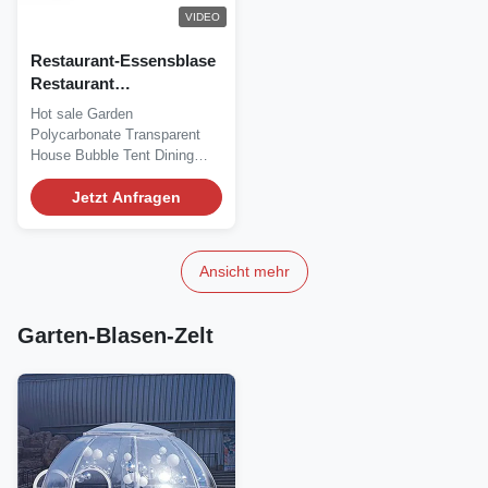
VIDEO
Restaurant-Essensblase
Restaurant
Kältebeständigkeit
Hot sale Garden
Telekommunikation
Polycarbonate Transparent
House Bubble Tent Dining
Bubble Tent Silk Road...
Jetzt Anfragen
Ansicht mehr
Garten-Blasen-Zelt