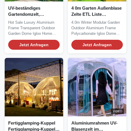
UV-beständiges
4 0m Garten Außenblase
Gartendomzelt,
Zelte ETL Liste
beständig gegen Öl und
Prüfgeräte
Hot Sale Luxury Aluminium
4.0m Winter Modular Garden
Gas
Energiemanagement
Frame Transparent Outdoor
Outdoor Aluminium Frame
Garden Dome Igloo Home
Polycarbonate Igloo Dome
Tent We understand the...
Homes We would like...
Jetzt Anfragen
Jetzt Anfragen
VIDEO
Fertigglamping-Kuppel
Aluminiumrahmen UV-
Fertigglamping-Kuppel
Blasenzelt im