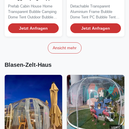
Durchmesser 5m
Außenbereich
Prefab Cabin House Home
Detachable Transparent
Wasserdicht Kompakte
Netzwerkintegration
Transparent Bubble Camping
Aluminium Frame Bubble
Grundfläche
Hohe Stabilität
Dome Tent Outdoor Bubble
Dome Tent PC Bubble Tent
Tent We are writing...
House for Sale We are a...
Jetzt Anfragen
Jetzt Anfragen
Ansicht mehr
Blasen-Zelt-Haus
VIDEO