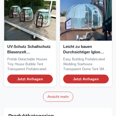
UV-Schutz Schallschutz
Leicht zu bauen
Blasenzelt
Durchsichtiger Igloo
Wasseraufbereitung
Durchmesser
Prefab Detachable Houses
Easy Building Prefabricated
Leistungsfaktor
Tiny House Bubble Tent
Wedding Starhouse
Korrektur Bubble Tent
Transparent Prefabricated
Transparent Dome Tent 5M
Hotel
Dome Houses Premium...
Diameter 3.1M Height The...
Jetzt Anfragen
Jetzt Anfragen
Ansicht mehr