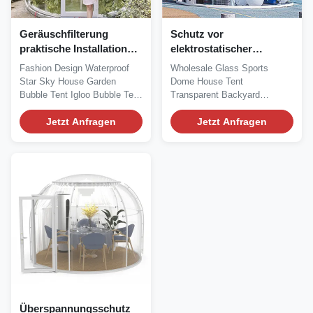
Geräuschfilterung
Schutz vor
praktische Installation
elektrostatischer
Garten wetterdicht Iglu-
Entladung
Fashion Design Waterproof
Wholesale Glass Sports
Blasentent wasserdicht
Star Sky House Garden
Dome House Tent
Bubble Tent Igloo Bubble Tent
Transparent Backyard
Dome house is...
Sunroom Igloo Bubble Tent
Jetzt Anfragen
Silk Road...
Jetzt Anfragen
Überspannungsschutz