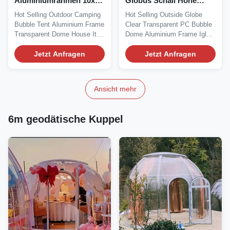
Aluminiumrahmen 10x10
Globus Schall Hohe
Fast Dynamics ATEX
Isolation Bubble Tent Ho
Hot Selling Outdoor Camping
Hot Selling Outside Globe
zertifiziert
Bubble Tent Aluminium Frame
Clear Transparent PC Bubble
Transparent Dome House It is
Dome Aluminium Frame Igloo
technologies...
Tent Combining...
Jetzt Anfragen
Jetzt Anfragen
Ansicht mehr
6m geodätische Kuppel