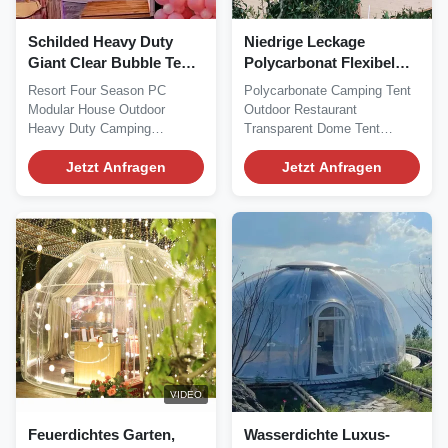
Schilded Heavy Duty
Niedrige Leckage
Giant Clear Bubble Tent
Polycarbonat Flexibel
Heavy Duty Giant
Bequem 6m
Resort Four Season PC
Polycarbonate Camping Tent
Schilded Heavy Duty
Geodätisches Kuppel
Modular House Outdoor
Outdoor Restaurant
Giant
Heavy Duty Camping
Transparent Dome Tent
Transparent Dome Tent We...
House We would like to...
Jetzt Anfragen
Jetzt Anfragen
VIDEO
Feuerdichtes Garten,
Wasserdichte Luxus-