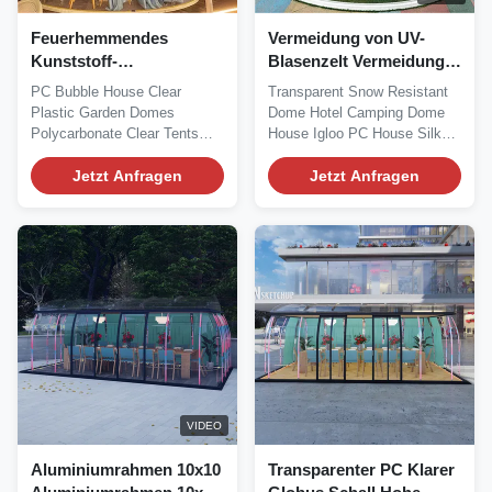
Feuerhemmendes
Vermeidung von UV-
Kunststoff-
Blasenzelt Vermeidung
Polycarbonat-Blasen-
von wetterdichten
PC Bubble House Clear
Transparent Snow Resistant
Zelt Ho
Automobilelektronik
Plastic Garden Domes
Dome Hotel Camping Dome
Leistungsfaktorkorrektur
Polycarbonate Clear Tents
House Igloo PC House Silk
with Aluminium Frame Silk...
Road Enterprise's...
Jetzt Anfragen
Jetzt Anfragen
VIDEO
Aluminiumrahmen 10x10
Transparenter PC Klarer