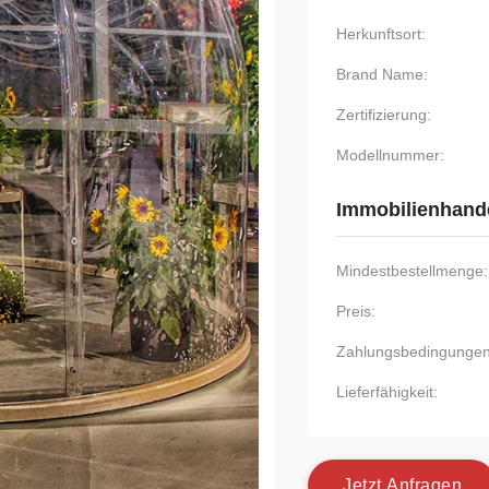
Herkunftsort:
Brand Name:
Zertifizierung:
Modellnummer:
Immobilienhand
Mindestbestellmenge:
Preis:
Zahlungsbedingungen
Lieferfähigkeit:
J
e
t
z
t
A
n
f
r
a
g
e
n