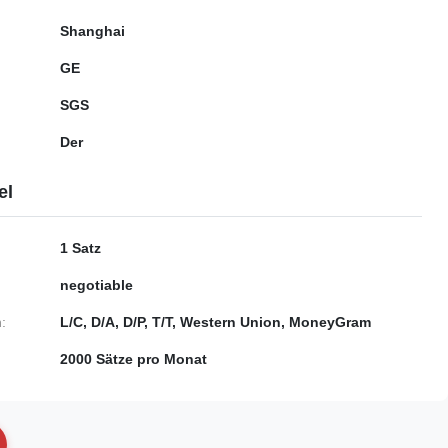
Shanghai
GE
SGS
Der
el
1 Satz
negotiable
:
L/C, D/A, D/P, T/T, Western Union, MoneyGram
2000 Sätze pro Monat