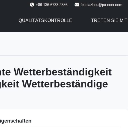
+86 136 6733 2386
feliciazhou@pa.ecer.com
QUALITÄTSKONTROLLE
TRETEN SIE MI
ente Wetterbeständigkeit
igkeit Wetterbeständige
igenschaften