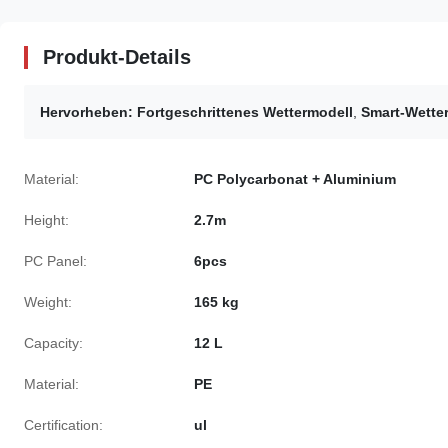
Produkt-Details
Hervorheben:
Fortgeschrittenes Wettermodell
,
Smart-Wette
Material:
PC Polycarbonat + Aluminium
Height:
2.7m
PC Panel:
6pcs
Weight:
165 kg
Capacity:
12 L
Material:
PE
Certification:
ul