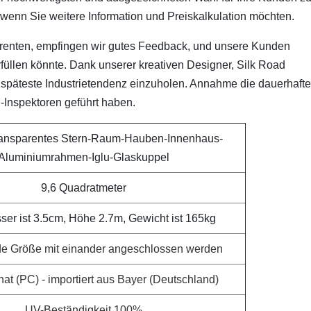
n, wenn Sie weitere Information und Preiskalkulation möchten.
renten, empfingen wir gutes Feedback, und unsere Kunden
rfüllen könnte. Dank unserer kreativen Designer, Silk Road
ie späteste Industrietendenz einzuholen. Annahme die dauerhaft
-Inspektoren geführt haben.
ansparentes Stern-Raum-Hauben-Innenhaus-
Aluminiumrahmen-Iglu-Glaskuppel
9,6 Quadratmeter
er ist 3.5cm, Höhe 2.7m, Gewicht ist 165kg
de Größe mit einander angeschlossen werden
at (PC) - importiert aus Bayer (Deutschland)
UV-Beständigkeit 100%