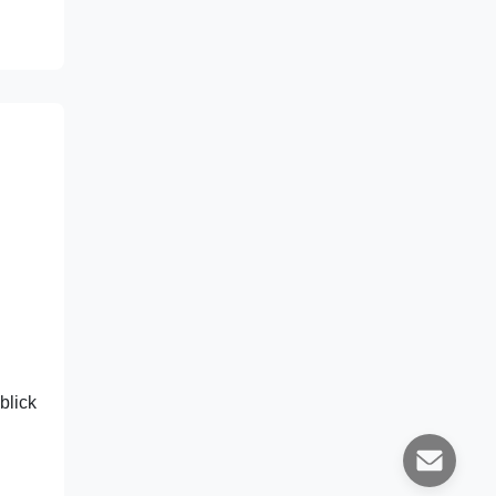
blick
u