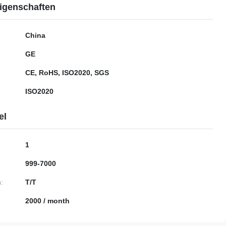
igenschaften
China
GE
CE, RoHS, ISO2020, SGS
ISO2020
el
1
999-7000
:
T/T
2000 / month