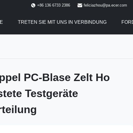
+86 136 6733 2386
feliciazhou@pa.ecer.com
E
TRETEN SIE MIT UNS IN VERBINDUNG
FORD
ppel PC-Blase Zelt Ho
stete Testgeräte
teilung