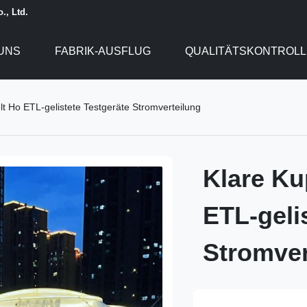
., Ltd.
UNS
FABRIK-AUSFLUG
QUALITÄTSKONTROLL
t Ho ETL-gelistete Testgeräte Stromverteilung
Klare Ku
ETL-geli
Stromver