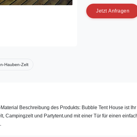
J
e
t
z
t
A
n
f
r
a
g
e
n
en-Hauben-Zelt
aterial Beschreibung des Produkts: Bubble Tent House ist Ihr
t, Campingzelt und Partytent.und mit einer Tür für einen einfa
.