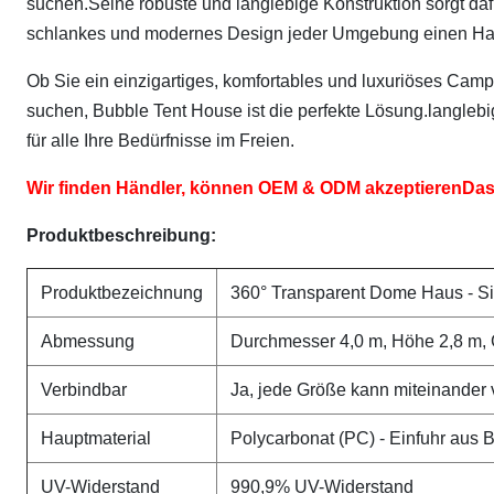
suchen.Seine robuste und langlebige Konstruktion sorgt daf
schlankes und modernes Design jeder Umgebung einen Hau
Ob Sie ein einzigartiges, komfortables und luxuriöses Campi
suchen, Bubble Tent House ist die perfekte Lösung.langleb
für alle Ihre Bedürfnisse im Freien.
Wir finden Händler, können OEM & ODM akzeptieren
Das
Produktbeschreibung:
Produktbezeichnung
360° Transparent Dome Haus - Si
Abmessung
Durchmesser 4,0 m, Höhe 2,8 m, 
Verbindbar
Ja, jede Größe kann miteinander
Hauptmaterial
Polycarbonat (PC) - Einfuhr aus 
UV-Widerstand
990,9% UV-Widerstand